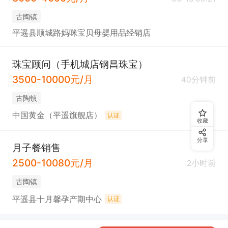
古陶镇
平遥县顺城路妈咪宝贝母婴用品经销店
珠宝顾问（手机城店钢昌珠宝）
3500-10000元/月
40分钟前
古陶镇
中国黄金（平遥旗舰店）
认证
收藏
分享
月子餐销售
2500-10080元/月
2小时前
古陶镇
平遥县十月馨孕产期中心
认证