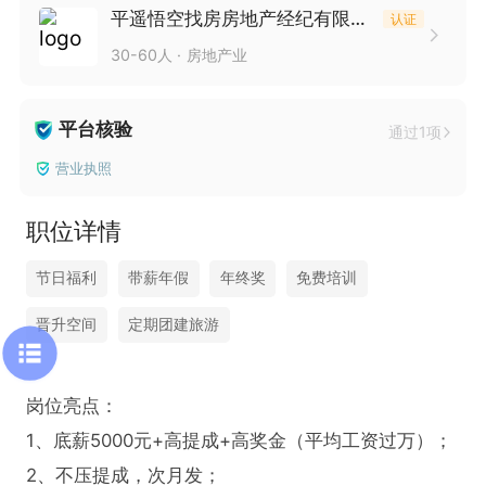
平遥悟空找房房地产经纪有限公司
认证
30-60人
房地产业
平台核验
通过1项
营业执照
职位详情
节日福利
带薪年假
年终奖
免费培训
晋升空间
定期团建旅游
岗位亮点：

1、底薪5000元+高提成+高奖金（平均工资过万）；

2、不压提成，次月发；
