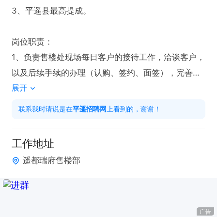
3、平遥县最高提成。

岗位职责：

1、负责售楼处现场每日客户的接待工作，洽谈客户，
以及后续手续的办理（认购、签约、面签），完善销
展开
售目标；

2、负责为客户提供专业的房地产置业咨询服务；

联系我时请说是在
平遥招聘网
上看到的，谢谢！
3、有较好的沟通能力，有至少一年销售经验，房产
相关者优先；

工作地址
4、协助销售主管完成部门的其他相关工作任务。
遥都瑞府售楼部
广告