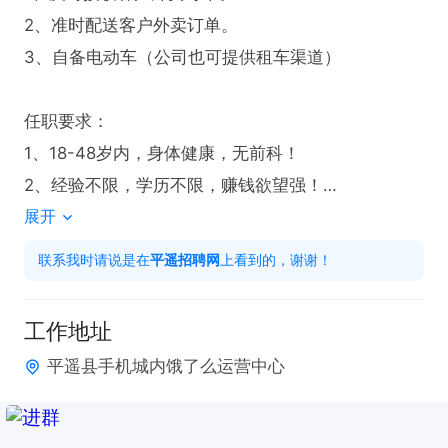
2、准时配送客户外卖订单。

3、自备电动车（公司也可提供租车渠道）

任职要求：

1、18-48岁内，身体健康，无前科！

2、经验不限，学历不限，赚钱欲望强！

展开
3、会骑电动车，熟悉平遥城区街道

4、能识别操作手机导航（不熟悉路线，外卖软件自
联系我时请说是在
平遥招聘网
上看到的，谢谢！
带导航）
工作地址
平遥县手机城内饿了么运营中心