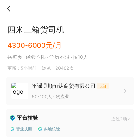
四米二箱货司机
4300-6000元/月
岳壁乡
经验不限
学历不限
招10人
更新：5小时前
浏览：20482次
平遥县顺恒达商贸有限公司
认证
60-100人
物流业
平台核验
通过2项
营业执照
实地核验