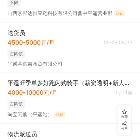
不限
山西京邦达供应链科技有限公司晋中平遥营业部
认证
送货员
4500-5000元/月
05-26 08:33
古陶镇
平遥县富吉商贸有限公司
平遥旺季单多好跑闪购骑手（薪资透明+新人奖300）
4000-10000元/月
1小时前
古陶镇
淘宝闪购（平遥站）
认证
收藏
分享
物流派送员