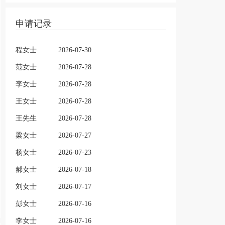
申请记录
程女士
2026-07-30
范女士
2026-07-28
李女士
2026-07-28
王女士
2026-07-28
王先生
2026-07-28
梁女士
2026-07-27
杨女士
2026-07-23
郝女士
2026-07-18
刘女士
2026-07-17
彭女士
2026-07-16
李女士
2026-07-16