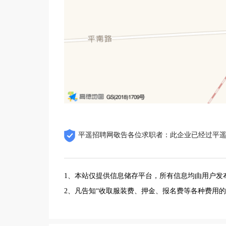
平遥招聘网敬告各位求职者：此企业已经过平
1、本站仅提供信息储存平台，所有信息均由用户发
2、凡告知“收取服装费、押金、报名费等各种费用