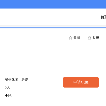
首
收藏
举报
餐饮休闲 - 房嫂
申请职位
5人
不限