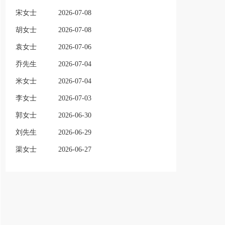
宋女士
2026-07-08
胡女士
2026-07-08
袁女士
2026-07-06
乔先生
2026-07-04
米女士
2026-07-04
李女士
2026-07-03
郭女士
2026-06-30
刘先生
2026-06-29
渠女士
2026-06-27