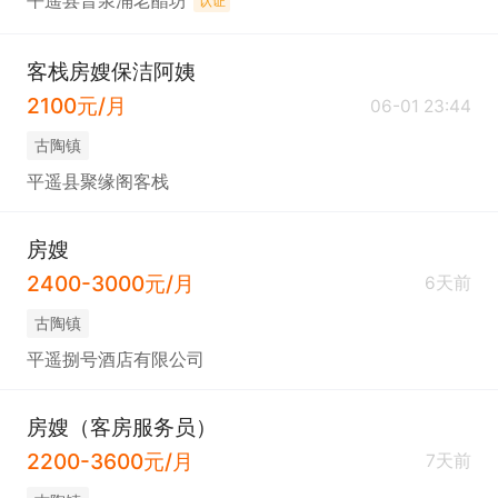
平遥县晋泉涌老醋坊
认证
客栈房嫂保洁阿姨
2100元/月
06-01 23:44
古陶镇
平遥县聚缘阁客栈
房嫂
2400-3000元/月
6天前
古陶镇
平遥捌号酒店有限公司
房嫂（客房服务员）
2200-3600元/月
7天前