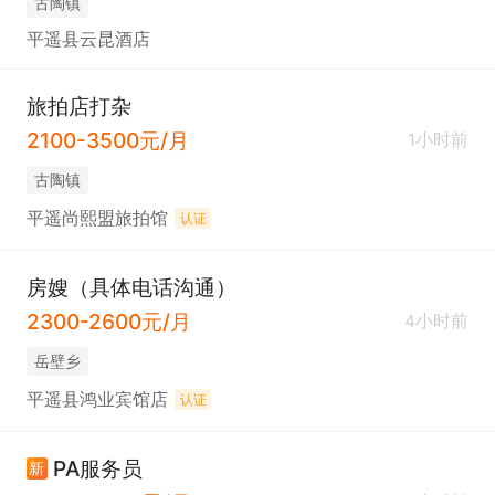
古陶镇
平遥县云昆酒店
旅拍店打杂
2100-3500元/月
1小时前
古陶镇
平遥尚熙盟旅拍馆
认证
房嫂（具体电话沟通）
2300-2600元/月
4小时前
岳壁乡
平遥县鸿业宾馆店
认证
PA服务员
新