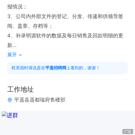
报情况；

3、公司内外部文件的登记、分发、传递和供领导签
阅、盖章、存档等； 

4、补录明源软件的数据及每日销售及回款明细的更
新

展开
5、负责组织客户进行银行约见，处理好与银行人员
的关系

联系我时请说是在
平遥招聘网
上看到的，谢谢！
任职资格

工作地址
1、35岁以下，大专以上学历

平遥县遥都瑞府售楼部
2、一年以上文秘或行政类工作经验；

3、工作积极主动，耐心细致，责任心强，富于团队
协作精神，具备综合、系统分析驾驭能力，善于沟
通；

广告