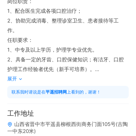
岗位职责：

1、配合医生完成各项口腔治疗；

2、协助完成消毒、整理诊室卫生、患者接待等工
作。

任职要求：

1、中专及以上学历，护理学专业优先。

2、具备一定的牙齿、口腔保健知识；有洁牙、口腔
护理工作经验者优先（新手可培养）。

展开
3、具有良好的学习和沟通应变能力。

4、有晋升空间。

联系我时请说是在
平遥招聘网
上看到的，谢谢！
5、要求有护士资格证。
工作地址
山西省晋中市平遥县柳根西街商务门面105号(古陶
一中东20米)