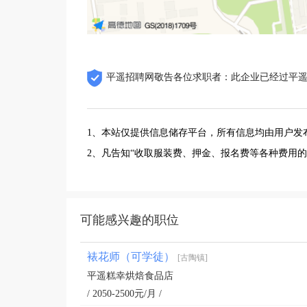
平遥招聘网敬告各位求职者：此企业已经过平
1、本站仅提供信息储存平台，所有信息均由用户发
2、凡告知“收取服装费、押金、报名费等各种费用
可能感兴趣的职位
裱花师（可学徒）
[古陶镇]
平遥糕幸烘焙食品店
/ 2050-2500元/月 /