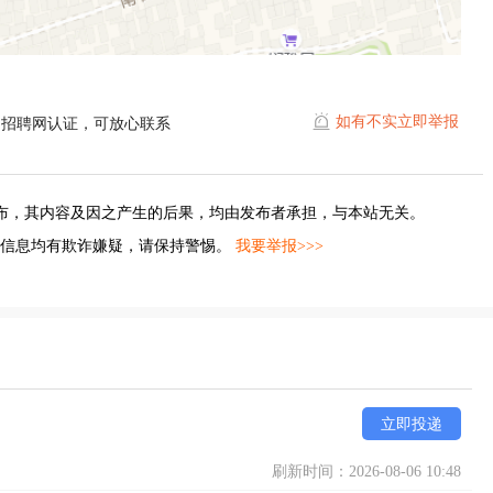
如有不实立即举报
遥招聘网认证，可放心联系
布，其内容及因之产生的后果，均由发布者承担，与本站无关。
的信息均有欺诈嫌疑，请保持警惕。
我要举报>>>
立即投递
刷新时间：2026-08-06 10:48