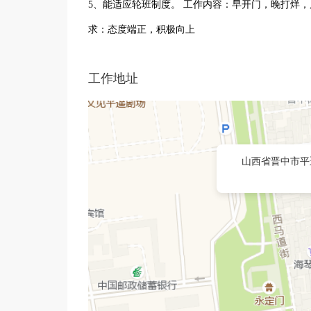
5、能适应轮班制度。 工作内容：早开门，晚打烊
求：态度端正，积极向上
工作地址
山西省晋中市平遥