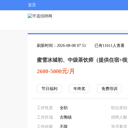
首页
刷新时间：2026-08-08 07:51
已有11611人查看
蜜雪冰城初、中级茶饮师（提供住宿+很
2600-5000元/月
节日福利
年终奖
免费培训
工作性质
全职
职位类别
工作区域
古陶镇
招聘人数
工作年限
不限
学历要求