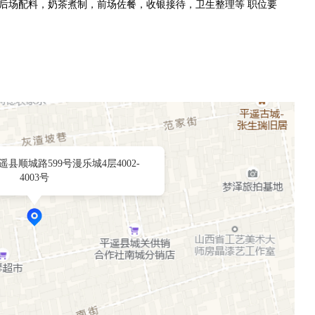
，后场配料，奶茶煮制，前场佐餐，收银接待，卫生整理等 职位要
县顺城路599号漫乐城4层4002-
4003号