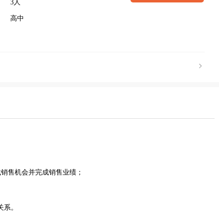
3人
高中
找销售机会并完成销售业绩；
关系。