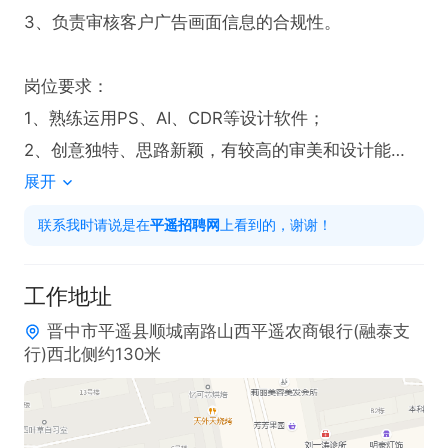
3、负责审核客户广告画面信息的合规性。

岗位要求：

1、熟练运用PS、AI、CDR等设计软件；

2、创意独特、思路新颖，有较高的审美和设计能
展开
力。
联系我时请说是在
平遥招聘网
上看到的，谢谢！
工作地址
晋中市平遥县顺城南路山西平遥农商银行(融泰支
行)西北侧约130米