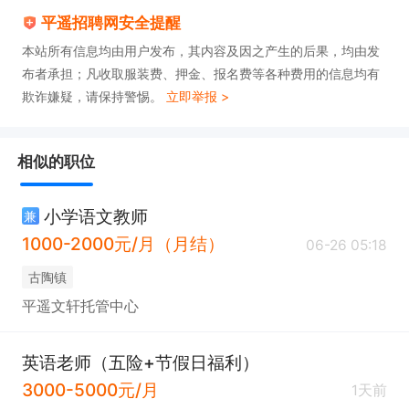
力强；

平遥招聘网安全提醒
3、具备一定的语言表达、沟通能力，善于人际交
本站所有信息均由用户发布，其内容及因之产生的后果，均由发
流；

布者承担；凡收取服装费、押金、报名费等各种费用的信息均有
欺诈嫌疑，请保持警惕。
立即举报 >
4、良好的业务技能和专业知识；

5、自我管理能力强，个人素质高；

6、身体健康，无不良嗜好及不良记录。
相似的职位
小学语文教师
兼
1000-2000元/月（月结）
06-26 05:18
古陶镇
平遥文轩托管中心
英语老师（五险+节假日福利）
3000-5000元/月
1天前