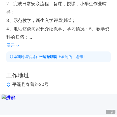
2、完成日常安亲流程、备课，授课，小学生作业辅
导；

3、示范教学，新生入学评量测试；

4、电话访谈向家长介绍教学、学习情况；5、教学资
料的归档；

展开
6、参与各种教学推广、服务活动；

7、参与专业训练与教研；

联系我时请说是在
平遥招聘网
上看到的，谢谢！
8、协助教务部门以及学校的其他工作；

9、教具制作，环境布置，教学资料的整理与收集。

工作地址
平遥县春蕾路20号
岗位要求：

1、大专以上学历；

2、对孩子有爱心、耐心、责任心，喜欢孩子，亲和
广告