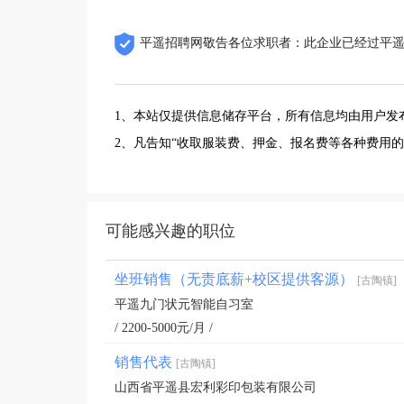
平遥招聘网敬告各位求职者：此企业已经过平
1、本站仅提供信息储存平台，所有信息均由用户发
2、凡告知“收取服装费、押金、报名费等各种费用
可能感兴趣的职位
坐班销售（无责底薪+校区提供客源）
[古陶镇]
平遥九门状元智能自习室
/ 2200-5000元/月 /
销售代表
[古陶镇]
山西省平遥县宏利彩印包装有限公司