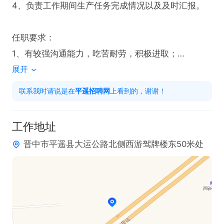
4、负责工作期间生产任务完成情况以及及时汇报。

任职要求：

1、有较强沟通能力，吃苦耐劳，积极进取；

展开
2、有良好职业道德,有团队协作精神，有相关工作经
验优先；

联系我时请说是在
平遥招聘网
上看到的，谢谢！
3、身体健康，有责任心。55岁以下
工作地址
晋中市平遥县大运公路北侧西游驾牌楼东50米处