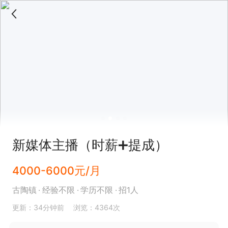
新媒体主播（时薪➕提成）
4000-6000元/月
古陶镇
经验不限
学历不限
招1人
更新：34分钟前
浏览：4364次