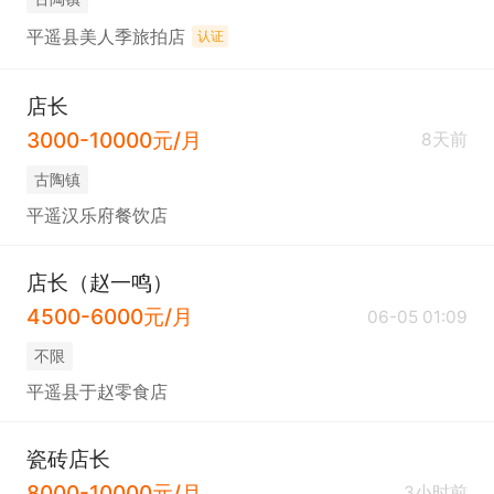
平遥县美人季旅拍店
认证
店长
3000-10000元/月
8天前
古陶镇
平遥汉乐府餐饮店
店长（赵一鸣）
4500-6000元/月
06-05 01:09
不限
平遥县于赵零食店
瓷砖店长
8000-10000元/月
3小时前