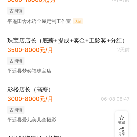
古陶镇
平遥田舍木语全屋定制工作室
认证
珠宝店店长（底薪+提成+奖金+工龄奖+分红）
3500-8000元/月
2天前
古陶镇
平遥县梦奕福珠宝店
影楼店长（高薪）
3000-8000元/月
06-08 08:47
古陶镇
平遥县爱儿美儿童摄影
收藏
分享