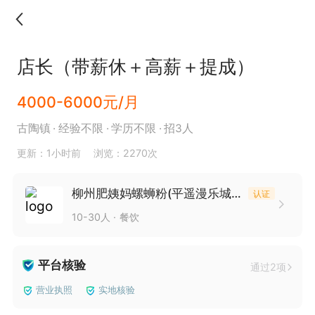
店长（带薪休＋高薪＋提成）
4000-6000元/月
古陶镇
经验不限
学历不限
招3人
更新：1小时前
浏览：2270次
柳州肥姨妈螺蛳粉(平遥漫乐城店)
认证
10-30人
餐饮
平台核验
通过2项
营业执照
实地核验