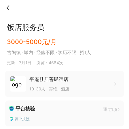
饭店服务员
3000-5000元/月
古陶镇
城内
经验不限
学历不限
招1人
更新：7月1日
浏览：4684次
平遥县居善民宿店
10-30人
宾馆、酒店
平台核验
通过1项
营业执照