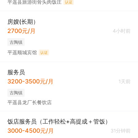
平遥县旅游街骨头肉饭庄
认证
房嫂(长期）
2700元/月
4小时前
古陶镇
平遥顺城宾馆
认证
服务员
3200-3500元/月
1天前
古陶镇
平遥县龙厂长餐饮店
饭店服务员（工作轻松+高提成＋管饭）
3000-4500元/月
31分钟前