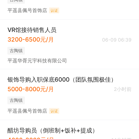
平遥县佩号首饰店
认证
VR馆接待销售人员
3200-6500元/月
06-09 06:39
古陶镇
平遥华胥元宇科技有限公司
银饰导购入职保底6000（团队氛围极佳）
5000-8000元/月
2小时前
古陶镇
平遥县佩号首饰店
认证
醋坊导购员（倒班制+饭补+提成）