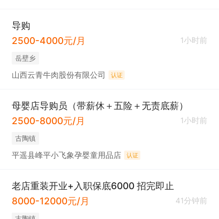
导购
2500-4000元/月
1小时前
岳壁乡
山西云青牛肉股份有限公司
认证
母婴店导购员（带薪休＋五险＋无责底薪）
2500-8000元/月
1小时前
古陶镇
平遥县峰平小飞象孕婴童用品店
认证
老店重装开业+入职保底6000 招完即止
8000-12000元/月
41分钟前
古陶镇