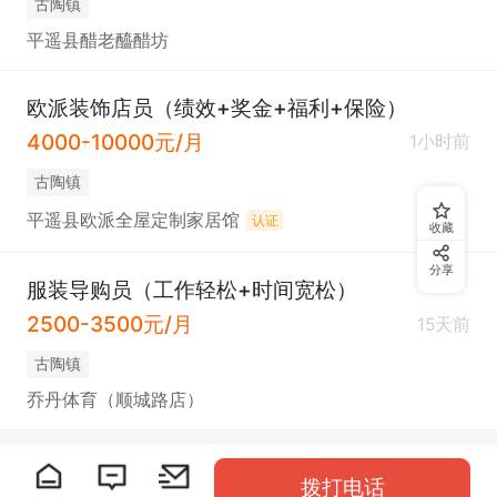
古陶镇
平遥县醋老醯醋坊
欧派装饰店员（绩效+奖金+福利+保险）
4000-10000元/月
1小时前
古陶镇
平遥县欧派全屋定制家居馆
认证
收藏
分享
服装导购员（工作轻松+时间宽松）
2500-3500元/月
15天前
古陶镇
乔丹体育（顺城路店）
拨打电话