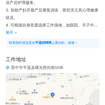
业产后护理服务。

3. 协助产妇开展产后康复训练，密切关注其心理健康
状况。

4. 可根据自身意愿选择工作场地，如医院、月子中心
展开
或居家提供月嫂服务。

联系我时请说是在
平遥招聘网
上看到的，谢谢！
任职要求：

1. 有无月嫂工作经验均可，公司将安排全面岗前培
工作地址
训。

晋中市平遥县曙光西街南50米
2. 具备耐心、爱心与责任心，善于沟通交流。

3. 拥有宝宝水育师资格证者优先考虑（可招学员），
公司提供免费培训及广阔晋升空间。