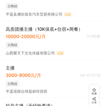
古陶镇
平遥县渊欣留良汽车贸易有限公司
认证
高质团播主播（10K保底+住宿+两餐）
10000-20000元/月
2小时前
古陶镇
山西耀天下文化传媒有限公司
认证
主播
3000-8000元/月
06-15 07:15
古陶镇
平遥瑶楷台球器材经营部
收藏
分享
抖音主播（无经验要求）