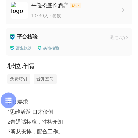
平遥松盛长酒店
认证
10-30人
餐饮
平台核验
通过2项
营业执照
实地核验
职位详情
免费培训
晋升空间
任职要求

1思维活跃 口才伶俐

2普通话标准，性格开朗

3听从安排，配合工作。
