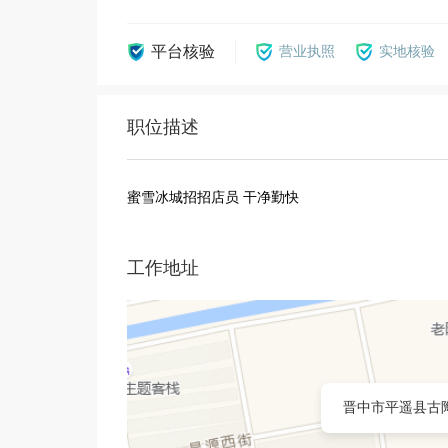
平台核验
营业执照
实地核验
职位描述
蜜雪冰城招招店员 干净勤快
工作地址
晋中市平遥县古