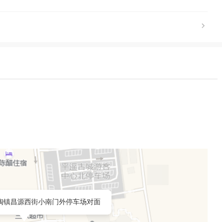
陶镇昌源西街小南门外停车场对面