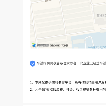
平遥招聘网敬告各位求职者：此企业已经过平
1、本站仅提供信息储存平台，所有信息均由用户发
2、凡告知“收取服装费、押金、报名费等各种费用