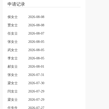
申请记录
侯女士
2026-08-08
贾女士
2026-08-08
任女士
2026-08-07
张女士
2026-08-05
武女士
2026-08-05
李女士
2026-08-05
郝女士
2026-08-01
张女士
2026-07-31
梁女士
2026-07-30
闫女士
2026-07-29
梁女士
2026-07-29
任先生
2026-07-27