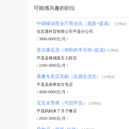
可能感兴趣的职位
中国移动营业厅营业员（底薪+提成）
[古陶镇]
信宜通科贸有限公司平遥分公司
/ 3000-8000元/月 /
意尔康店员（倒班的半天班+提成)
[古陶镇]
平遥县顺城路五儿鞋店
/ 2200-4000元/月 /
香薰专卖店导购（应届生优先）
[古陶镇]
平遥县曲希焰古皂店
/ 4000-8000元/月 /
宝宝水育师（可招学员）
[古陶镇]
平遥妈妈来了月子餐店
/ 2050-3000元/月 /