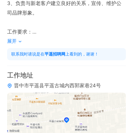
3、负责与新老客户建立良好的关系，宣传、维护公
司品牌形象。

工作要求：

展开
1、高中及以上学历, 具备销售相关工作经验；

2、有责任心并能贯彻执行工作，为人正直；

联系我时请说是在
平遥招聘网
上看到的，谢谢！
3，年龄：18-40岁，五官端正，体重不超过150斤，
身高1.58以上。

工作地址
4，头脑灵活，有变通能力。
晋中市平遥县平遥古城内西郭家巷24号