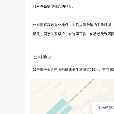
且对挣钱欲望强烈的精英。

公司拥有高端办公地点，为你提供舒适的工作环境
活跃，同事关系融洽，在这里工作，你将感受到团队
我们重视员工成长，为大家提供带薪的岗前培训、
公司地址
时，给予广阔的职业发展空间与公平的晋升机会，
晋中市平遥县中医药健康养生旅游街119正北方向40
个充满机遇与挑战的平台展现自己，追求更高的收
选，期待你的加入，一起共创美好未来！
中医药健康