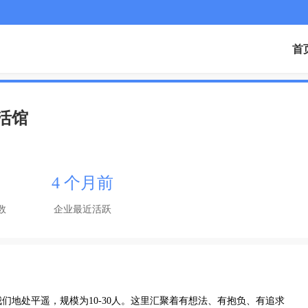
首
活馆
4 个月前
数
企业最近活跃
们地处平遥，规模为10-30人。这里汇聚着有想法、有抱负、有追求