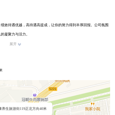
。绩效待遇优越，高待遇高提成，让你的努力得到丰厚回报。公司氛围
的凝聚力与活力。

展开
岗位衔接培训、管理能力培训等专业培训，助力你不断提升自我。同
只要你有能力、肯拼搏，就能在公司实现自己的价值。如果你渴望在一
米
入与职业成就，那么平遥县古陶镇冠亚农垦品质生活馆就是你的不二之
养生旅游街119正北方向40米