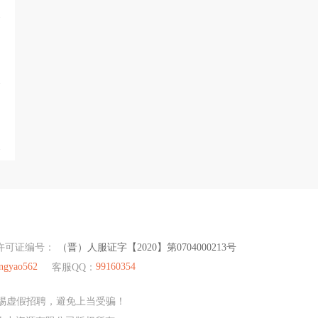
许可证编号：
（晋）人服证字【2020】第0704000213号
ingyao562
99160354
客服QQ：
惕虚假招聘，避免上当受骗！